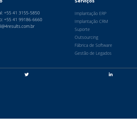
o
Serviços
l: +55 41 3155-5850
Implantação ERP
p: +55 41 99186-6660
Implantação CRM
l@4results.com.br
Suporte
Outsourcing
Fábrica de Software
Gestão de Legados