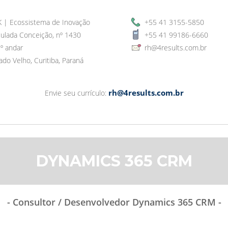
 | Ecossistema de Inovação
+55 41 3155-5850
ulada Conceição, nº 1430
+55 41 99186-6660
2º andar
rh@4results.com.br
ado Velho, Curitiba, Paraná
rh@4results.com.br
Envie seu currículo:
DYNAMICS 365 CRM
- Consultor / Desenvolvedor Dynamics 365 CRM -