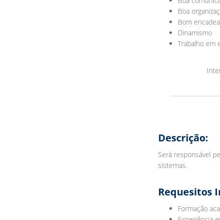
Boa comunic
Boa organiza
Bom encadea
Dinamismo
Trabalho em 
Inte
Descrição:
Será responsável p
sistemas.
Requesitos I
Formação aca
Experiência 