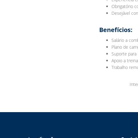
Obrigatório 
Desejável c
Benefícios:
Salário a com
Plano de carr
Suporte para 
Apoio a trei
Trabalho rem
Inte