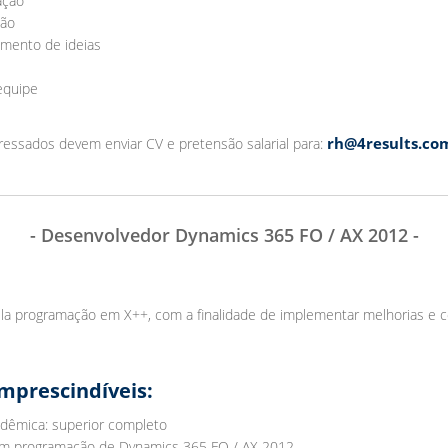
ação
ção
mento de ideias
equipe
rh@4results.co
ressados devem enviar CV e pretensão salarial para:
- Desenvolvedor Dynamics 365 FO / AX 2012 -
ela programação em X++, com a finalidade de implementar melhorias e 
mprescindíveis:
dêmica: superior completo
em programação de Dynamics 365 FO / AX 2012