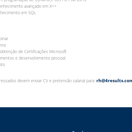
conhecimento avançado em X++
onhecimento em SQL
binar
eira
obtenção de Certificações Microsoft
namentos e desenvolvimento pessoal
oto
rh@4results.co
ressados devem enviar CV e pretensão salarial para: