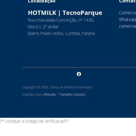
Localização
Contat
HOTMILK | TecnoParque
Comercia
Whatsap
Rua Imaculada Conceição, nº 1430,
comercia
bloco I, 2º andar
Bairro Prado Velho, Curitiba, Paraná
Copyright © 2020. Todos os direitos reservados
Soluções para
4Results
•
Trabalhe Conosco
/* coloque o codigo de verificacao*/