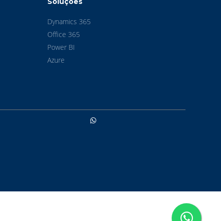
Soluções
Dynamics 365
Office 365
Power BI
Azure