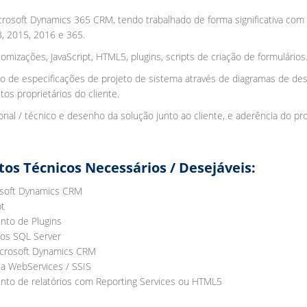
rosoft Dynamics 365 CRM, tendo trabalhado de forma significativa com
 2015, 2016 e 365.
mizações, JavaScript, HTML5, plugins, scripts de criação de formulários
ção de especificações de projeto de sistema através de diagramas de des
s proprietários do cliente.
nal / técnico e desenho da solução junto ao cliente, e aderência do pr
s Técnicos Necessários / Desejáveis:
soft Dynamics CRM
pt
nto de Plugins
os SQL Server
icrosoft Dynamics CRM
ia WebServices / SSIS
nto de relatórios com Reporting Services ou HTML5