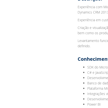
Experiência com Mic
Dynamics CRM 2013,
Experiência em custo
Criação e visualiza
bem como os produto
Levantamento funcio
definido.
Conhecimento
SDK do Micro
C# e JavaScri
Desenvolvime
Banco de dad
Plataforma M
Integrações v
Desenvolvime
Power BI